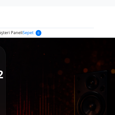
şteri Paneli
Sepet
0
2