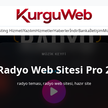
ting Hizmeti
Yazılım
Hizmetler
Haberler
İndir
Banka
İletişim
Mü
Radyo Web Sitesi Pro 
radyo teması, radyo web sitesi, hazır site